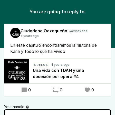
You are going to reply to:
Ciudadano Oaxaqueño
@coaxaca
4 years ago
En este capitulo encontraremos la historia de
Karla y todo lo que ha vivido
4 years ago
S01:E04
Una vida con TDAH y una
obsesión por opera #4
1:11:28
0
0
0
Your handle