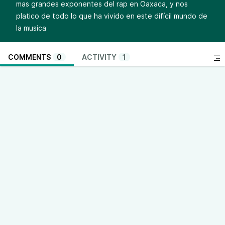
mas grandes exponentes del rap en Oaxaca, y nos
platico de todo lo que ha vivido en este difícil mundo de
la musica
COMMENTS
0
ACTIVITY
1