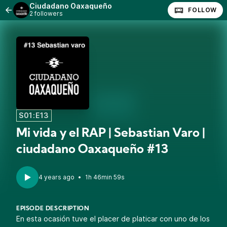
Ciudadano Oaxaqueño
FOLLOW
2 followers
S01:E13
Mi vida y el RAP | Sebastian Varo |
ciudadano Oaxaqueño #13
4 years ago
•
1h 46min 59s
EPISODE DESCRIPTION
En esta ocasión tuve el placer de platicar con uno de los