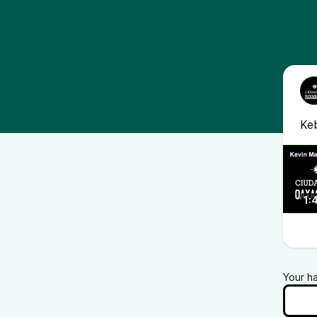
Ke
1:
Your h