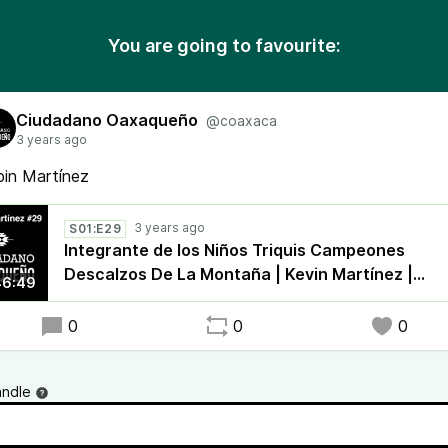
You are going to favourite:
Ciudadano Oaxaqueño
@coaxaca
3 years ago
bin Martínez
3 years ago
S01:E29
Integrante de los Niños Triquis Campeones
Descalzos De La Montaña | Kevin Martínez |
46:49
C.Oaxaqueño #29
0
0
0
andle